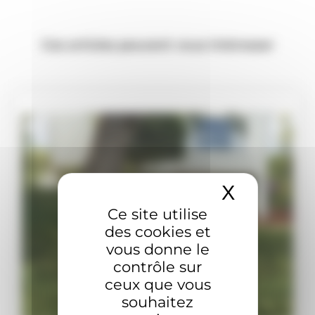
Ces articles peuvent vous intéresser
X
Masquer 
Ce site utilise
des cookies et
vous donne le
contrôle sur
ceux que vous
souhaitez