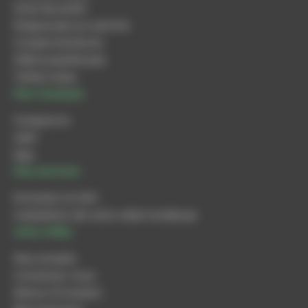
Scies de jardin
Elagueuses sur perche
Coupes-bordures
Débroussailleuses
Tailles-haies
Nos marques
Husqvarna
Iseki
Ego
Nos services
Entretien et SAV
Installation de votre robot tondeuse
Liens utiles
Nos conseils
Contactez-nous
Retour & livraison