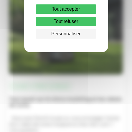
Tout accepter
Tout refuser
Personnaliser
Conseil
Robot tondeuse
Tout savoir sur le micro-mulching et les robots
de tonte
Vous avez franchi le pas ou vous envisagez l’achat
d’un robot de tonte Husqvarna chez Vert-Lem ?
Une question