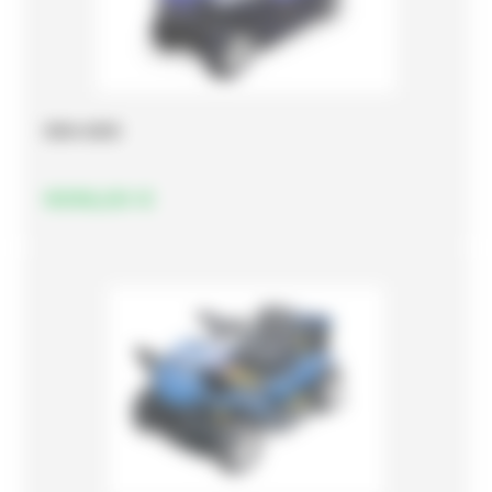
SRA 600
9096,00
€