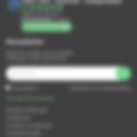
VERT LEM - NANTES - HUSQVARNA
4.8
Basé sur 73 avis
powered by
G
o
o
g
l
e
notez-nous sur
Newsletter
Recevez toutes nos actualités
(1 fois par mois maximum)
J'accepte la
politique de confidentialité
Nos gammes phares
Robots tondeuses
Tondeuses
Tracteurs tondeuses
Tronçonneuses