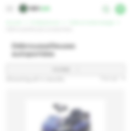
Panneau de gestion des cookies
Accueil
Professionnel
Taille et éclaircissage
Débroussailleuses autoportées
Débroussailleuses
autoportées
FILTRER
Showing all 4 results