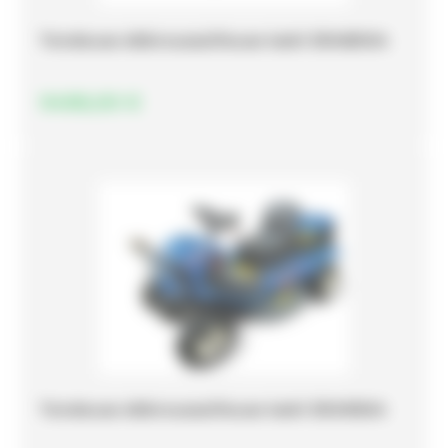
Tondeuse débroussailleuse Iseki SRA800A
9498,00
€
Tondeuse débroussailleuse Iseki SRA950A