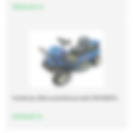
13602,00
€
Tondeuse débroussailleuse Iseki SRA950FA
15226,80
€