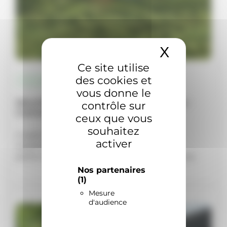
X
Masquer 
Ce site utilise
des cookies et
Actualités
vous donne le
Sécurité des robots tondeuse Husqvarna :
contrôle sur
Comment sont-ils protégés ?
ceux que vous
souhaitez
Investir dans un robot tondeuse Husqvarna
activer
Automower® est un choix de confort et de
performance pour votre jardin. Cependant, une
Nos partenaires
(1)
Mesure
d'audience