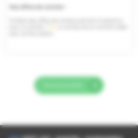
Nos offres de rentrée !
Profitez des offres de remboursement Husqvarna
pour la rentrée
La rentrée est le moment idéal
pour se faire plaisir…
Voir tous nos articles