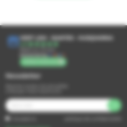
VERT LEM - NANTES - HUSQVARNA
4.8
Basé sur 73 avis
powered by
G
o
o
g
l
e
notez-nous sur
Newsletter
Recevez toutes nos actualités
(1 fois par mois maximum)
J'accepte la
politique de confidentialité