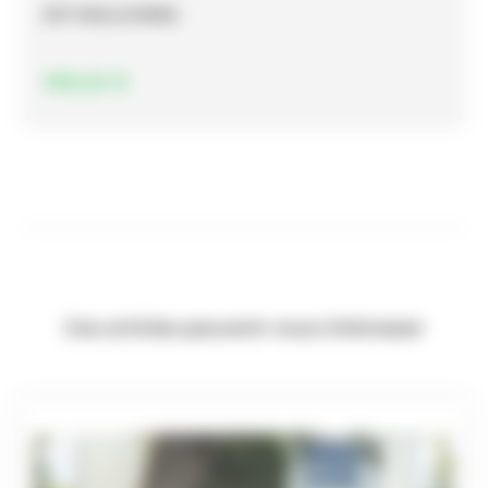
KIT MULCHING
169,22
€
Ces articles peuvent vous intéresser