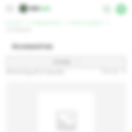
Panneau de gestion des cookies
Accueil
Professionnel
Tonte du gazon
Accessoires
Accessoires
FILTRER
Showing all 2 results