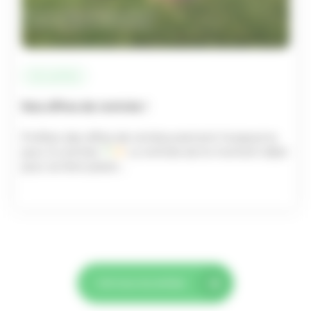
Actualités
Nos offres de rentrée !
Profitez des offres de remboursement Husqvarna
pour la rentrée
La rentrée est le moment idéal
pour se faire plaisir…
Voir tous nos articles