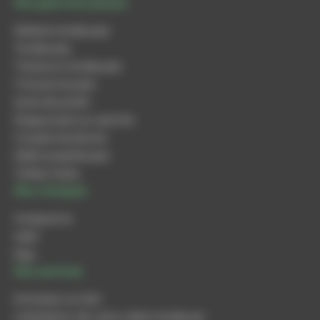
Nos gammes phares
Robots tondeuses
Tondeuses
Tracteurs tondeuses
Tronçonneuses
Scies de jardin
Elagueuses sur perche
Coupes-bordures
Débroussailleuses
Tailles-haies
Nos marques
Husqvarna
Iseki
Ego
Nos services
Entretien et SAV
Installation de votre robot tondeuse