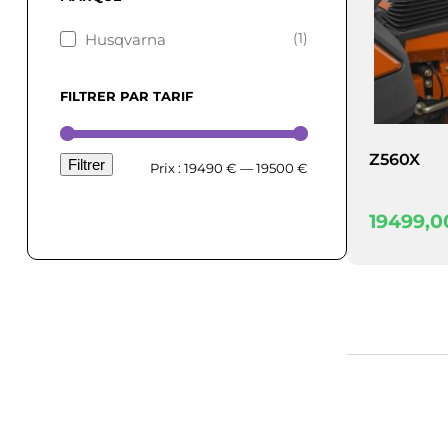
(1)
Husqvarna
FILTRER PAR TARIF
Z560X
Filtrer
Prix
Prix
Prix :
19490 €
—
19500 €
min
max
19499,