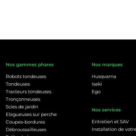
Nos gammes phares
Nos marques
Robots tondeuses
Husqvarna
Tondeuses
Iseki
Tracteurs tondeuses
Ego
Tronçonneuses
Scies de jardin
Nos services
Elagueuses sur perche
Entretien et SAV
Coupes-bordures
Installation de vot
Débroussailleuses