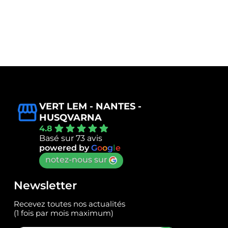
VERT LEM - NANTES -
HUSQVARNA
4.8
Basé sur 73 avis
powered by
G
o
o
g
l
e
notez-nous sur
Newsletter
Recevez toutes nos actualités
(1 fois par mois maximum)