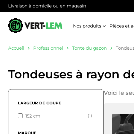
Livraison à domicile ou en magasin
Nos produits
Pièces et a
Accueil
Professionnel
Tonte du gazon
Tondeus
Tondeuses à rayon d
Voici le se
LARGEUR DE COUPE
(1)
152 cm
MARQUE