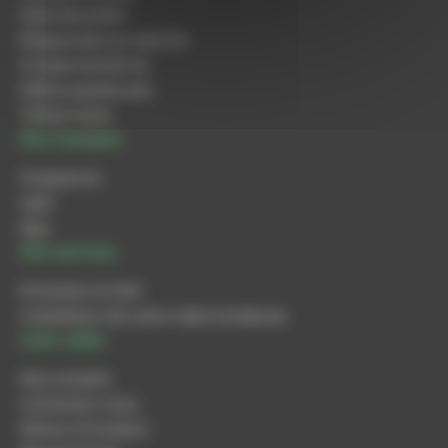
Scies de jardin
Elagueuses sur perche
Coupes-bordures
Débroussailleuses
Tailles-haies
Nos marques
Husqvarna
Iseki
Ego
Nos services
Entretien et SAV
Installation de votre robot tondeuse
Liens utiles
Nos conseils
Contactez-nous
Retour & livraison