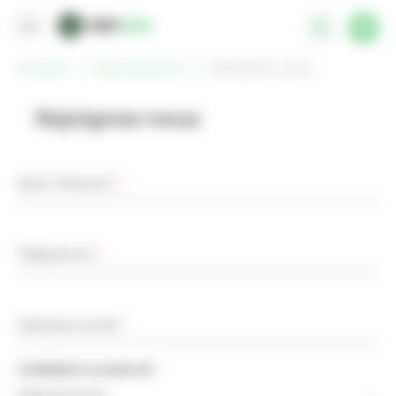
Panneau de gestion des cookies
Accueil
Recrutement
Rejoignez-nous
Rejoignez-nous
Nom Prénom
*
Téléphone
*
Adresse email
*
Candidature au poste de
*
Selectionner