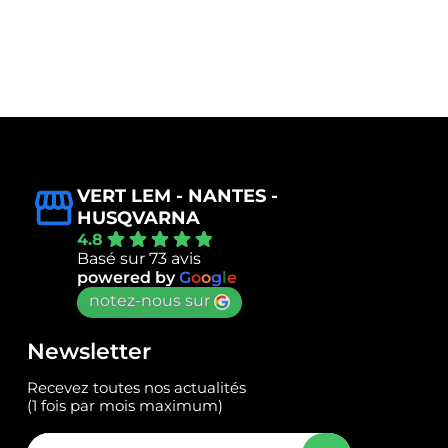
VERT LEM - NANTES -
HUSQVARNA
4.8
Basé sur 73 avis
powered by
G
o
o
g
l
e
notez-nous sur
Newsletter
Recevez toutes nos actualités
(1 fois par mois maximum)