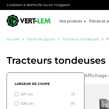
Panneau de gestion des cookies
Livraison à domicile ou en magasin
Nos produits
Pièces et a
Accueil
Tonte du gazon
Tracteurs tondeuses
P
Tracteurs tondeuses
Affichage 
LARGEUR DE COUPE
(1)
107 cm
(5)
108 cm