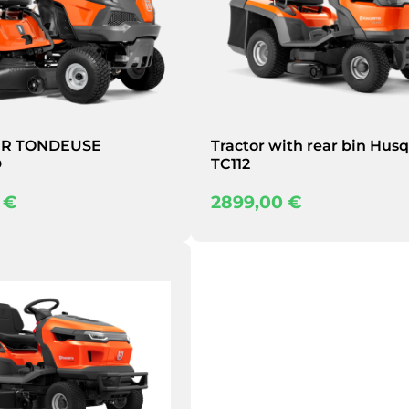
R TONDEUSE
Tractor with rear bin Hus
D
TC112
0
€
2899,00
€