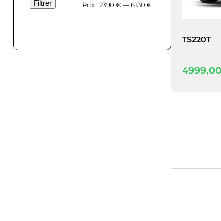
Filtrer
Prix
Prix
Prix :
2390 €
—
6130 €
min
max
TS220T
4999,0