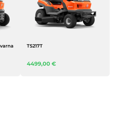
qvarna
TS217T
4499,00
€