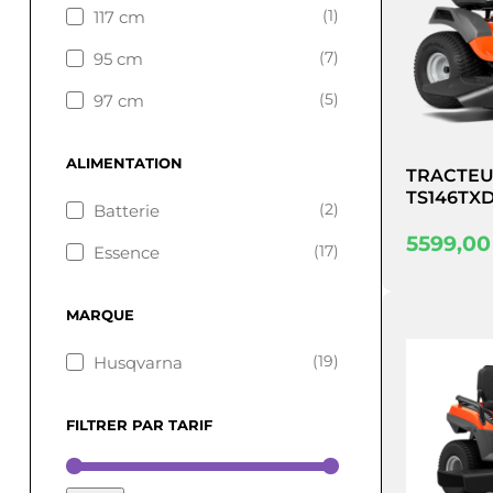
(1)
117 cm
(7)
95 cm
(5)
97 cm
ALIMENTATION
TRACTEU
TS146TX
(2)
Batterie
5599,0
(17)
Essence
MARQUE
(19)
Husqvarna
FILTRER PAR TARIF