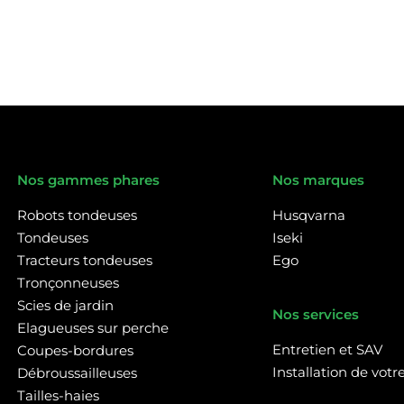
Nos gammes phares
Nos marques
Robots tondeuses
Husqvarna
Tondeuses
Iseki
Tracteurs tondeuses
Ego
Tronçonneuses
Scies de jardin
Nos services
Elagueuses sur perche
Entretien et SAV
Coupes-bordures
Installation de vot
Débroussailleuses
Tailles-haies