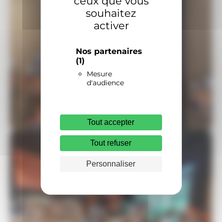
ceux que vous
souhaitez
activer
Nos partenaires
(1)
Mesure
d'audience
Tout accepter
Tout refuser
Personnaliser