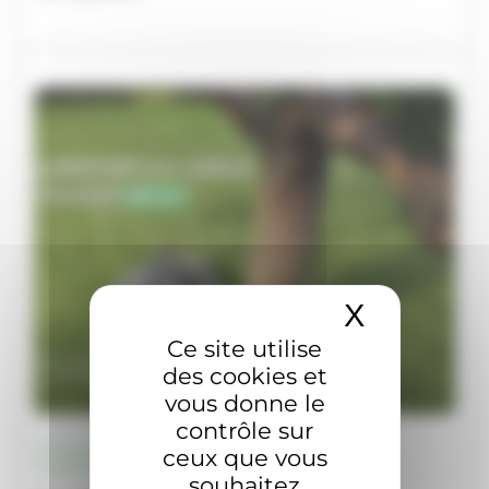
X
Masquer 
Ce site utilise
des cookies et
vous donne le
contrôle sur
ceux que vous
Actualités
souhaitez