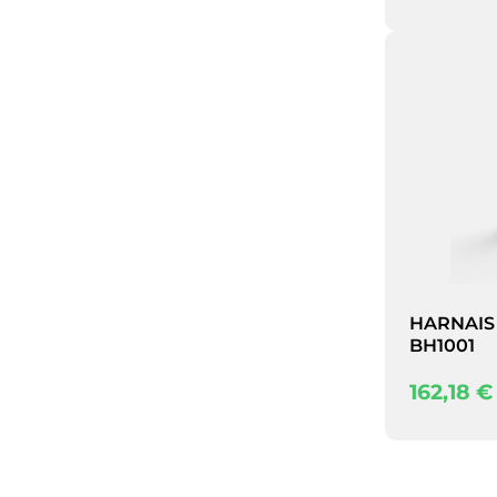
Ce site uti
HARNAIS
BH1001
162,18
€