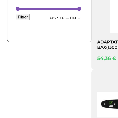
Filtrer
Prix
Prix
Prix :
0 €
—
1360 €
min
max
ADAPTAT
BAX(1300
54,36
€