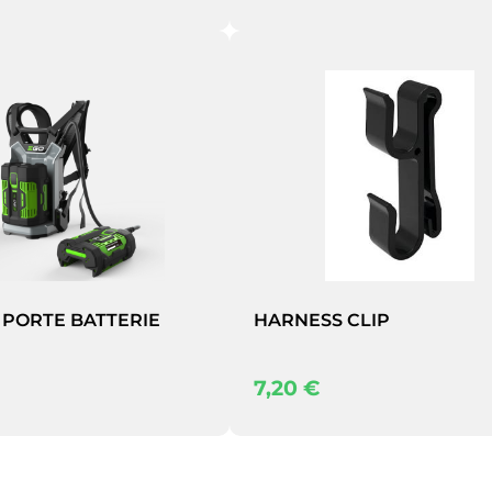
lise des cookies et vous donne le contrôle 
vous souhaitez activer
Tout accepter
Tout refuser
Personnaliser
 PORTE BATTERIE
HARNESS CLIP
7,20
€