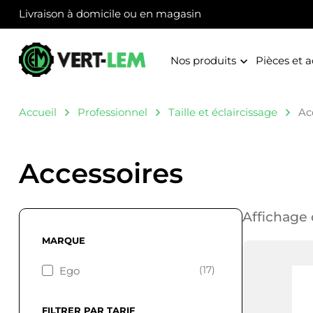
Panneau de gestion des cookies
Livraison à domicile ou en magasin
Nos produits
Pièces et a
Accueil
Professionnel
Taille et éclaircissage
Ac
Accessoires
Affichage d
MARQUE
(17)
Ego
FILTRER PAR TARIF