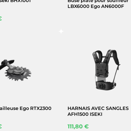
Iseki BHX1001
Buse plate pour souffleur
LBX6000 Ego AN6000F
€
ailleuse Ego RTX2300
HARNAIS AVEC SANGLES
AFH1500 ISEKI
€
111,80
€