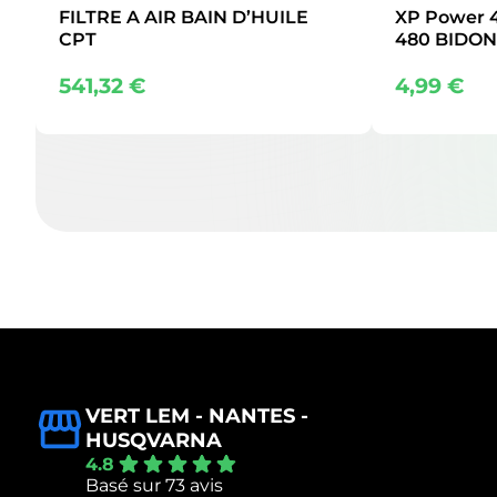
FILTRE A AIR BAIN D’HUILE
XP Power 4
CPT
480 BIDON
541,32
€
4,99
€
VERT LEM - NANTES -
HUSQVARNA
4.8
Basé sur 73 avis