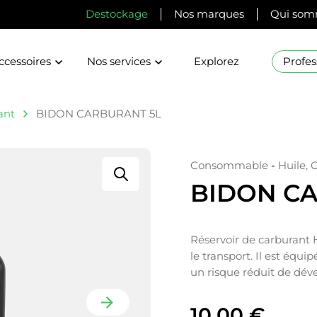
Destockage
Nos marques
Qui som
ccessoires
Nos services
Explorez
Profes
ant
BIDON CARBURANT 5L
Consommable
-
Huile, 
BIDON C
Réservoir de carburant H
le transport. Il est équ
un risque réduit de dév
10,00
€