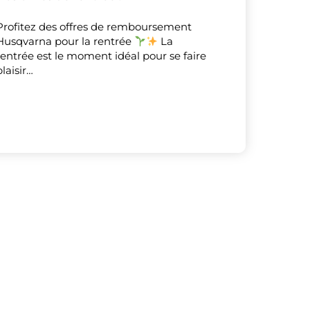
Profitez des offres de remboursement
X
Masquer le bandeau de
Husqvarna pour la rentrée
La
rentrée est le moment idéal pour se faire
sur ceux que
plaisir…