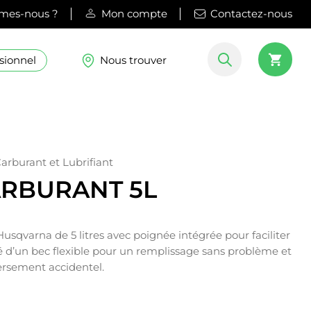
mes-nous ?
Mon compte
Contactez-nous
sionnel
Nous trouver
Carburant et Lubrifiant
ARBURANT 5L
usqvarna de 5 litres avec poignée intégrée pour faciliter
ipé d’un bec flexible pour un remplissage sans problème et
ersement accidentel.