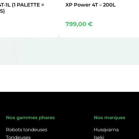
T-1L (1 PALETTE =
XP Power 4T – 200L
S)
799,00
€
Nos gammes phares
Nos marques
Robots tondeuses
Husqvarna
Tondeuses
Iseki