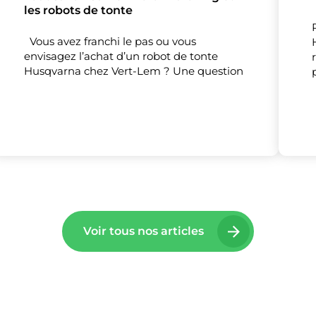
les robots de tonte
Vous avez franchi le pas ou vous
envisagez l’achat d’un robot de tonte
lise des cookies et vous donne le contrôle 
Husqvarna chez Vert-Lem ? Une question
vous souhaitez activer
Nos partenaires
(1)
Mesure d'audience
Tout accepter
Tout refuser
Personnaliser
Voir tous nos articles