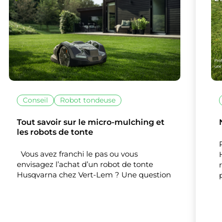
Conseil
Robot tondeuse
lise des cookies et vous donne le contrôle 
vous souhaitez activer
Tout savoir sur le micro-mulching et
les robots de tonte
Nos partenaires
(1)
Vous avez franchi le pas ou vous
Mesure d'audience
envisagez l’achat d’un robot de tonte
Husqvarna chez Vert-Lem ? Une question
Tout accepter
Tout refuser
Personnaliser