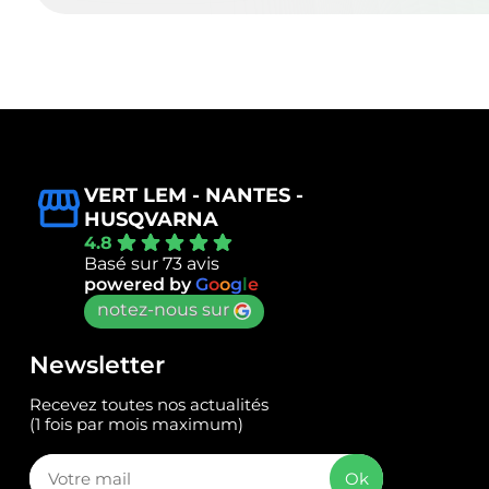
VERT LEM - NANTES -
HUSQVARNA
4.8
Basé sur 73 avis
powered by
G
o
o
g
l
e
notez-nous sur
Newsletter
Recevez toutes nos actualités
(1 fois par mois maximum)