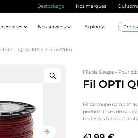
Destockage
Nos marques
Qui som
ccessoires
Nos services
Explorez
Profes
Fil OPTI QUADRA 2,7mmx170m
Fils de Coupe
-
Pour déb
Fil OPTI
Fil de coupe complet avec
performances de coupe, e
toutes les têtes de dés
41,99
€