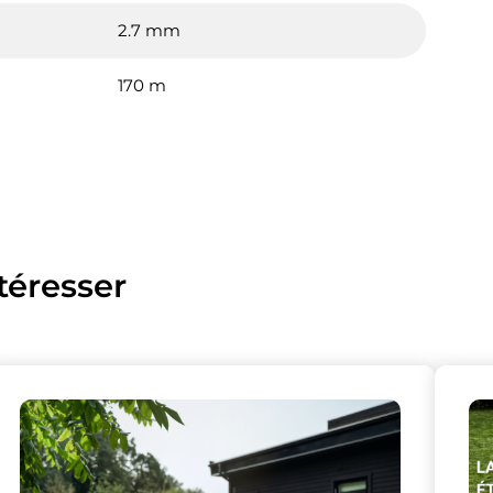
2.7 mm
170 m
téresser