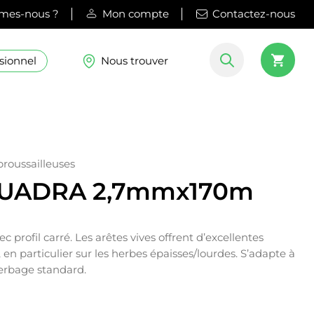
mes-nous ?
Mon compte
Contactez-nous
sionnel
Nous trouver
roussailleuses
 QUADRA 2,7mmx170m
 profil carré. Les arêtes vives offrent d’excellentes
n particulier sur les herbes épaisses/lourdes. S’adapte à
herbage standard.