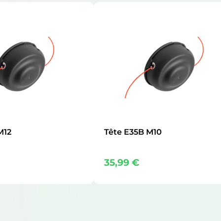
M12
Tête E35B M10
35,99
€