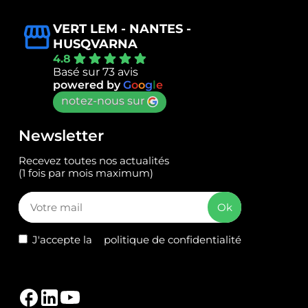
VERT LEM - NANTES -
HUSQVARNA
4.8
Basé sur 73 avis
powered by
G
o
o
g
l
e
notez-nous sur
Newsletter
Recevez toutes nos actualités
(1 fois par mois maximum)
J'accepte la
politique de confidentialité