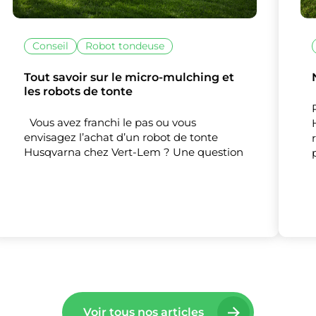
Conseil
Robot tondeuse
Tout savoir sur le micro-mulching et
les robots de tonte
lise des cookies et vous donne le contrôle 
vous souhaitez activer
Vous avez franchi le pas ou vous
envisagez l’achat d’un robot de tonte
Husqvarna chez Vert-Lem ? Une question
Nos partenaires
(1)
Mesure d'audience
Tout accepter
Tout refuser
Personnaliser
Voir tous nos articles