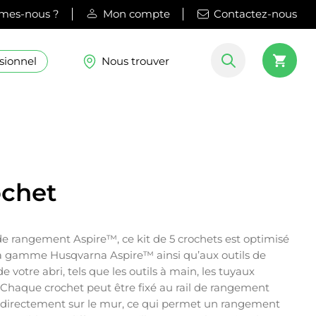
mes-nous ?
Mon compte
Contactez-nous
sionnel
Nous trouver
ochet
e rangement Aspire™, ce kit de 5 crochets est optimisé
la gamme Husqvarna Aspire™ ainsi qu’aux outils de
de votre abri, tels que les outils à main, les tuyaux
. Chaque crochet peut être fixé au rail de rangement
é directement sur le mur, ce qui permet un rangement