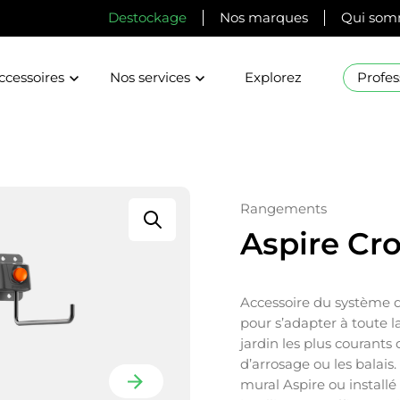
Destockage
Nos marques
Qui som
ccessoires
Nos services
Explorez
Profes
Rangements
Aspire Cr
Accessoire du système d
pour s’adapter à toute 
jardin les plus courants 
d’arrosage ou les balais
mural Aspire ou install