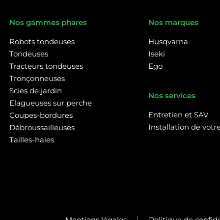
Nos gammes phares
Nos marques
Robots tondeuses
Husqvarna
Tondeuses
Iseki
Tracteurs tondeuses
Ego
Tronçonneuses
Scies de jardin
Nos services
Elagueuses sur perche
Entretien et SAV
Coupes-bordures
Installation de vot
Débroussailleuses
Tailles-haies
Mentions légales
Politique de confide