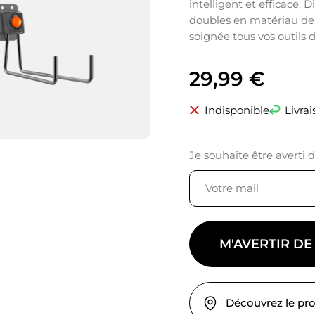
intelligent et efficace. 
doubles en matériau de 
soignée tous vos outils 
29,99
€
Indisponible
Livrai
Je souhaite être averti 
M'AVERTIR DE
Découvrez le pr