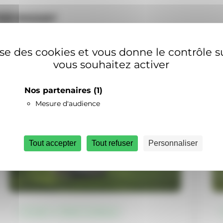
téresser
lise des cookies et vous donne le contrôle 
vous souhaitez activer
Nos partenaires
(1)
Mesure d'audience
Tout accepter
Tout refuser
Personnaliser
Conseil
Robot tondeuse